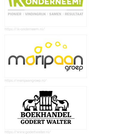
https://ik-onderneem.nl/
https://maripaangroep.nl/
https://www.godertwalter.nl/